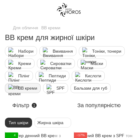
Для обличчя
ВВ креми
BB крем для жирної шкіри
Набори
Вмивання
Тоніки, тонери
Креми
Сироватки
Маски
Пілінг
Пептиди
Кислоти
ВВ креми
SPF
Бальзам для губ
Фільтр
За популярністю
1
Тип шкіри
Жирна шкіра
4
−17%