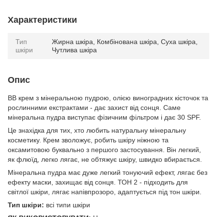
Характеристики
Тип
Жирна шкіра, Комбінована шкіра, Суха шкіра,
шкіри
Чутлива шкіра
Опис
ВВ крем з мінеральною пудрою, олією виноградних кісточок та
рослинними екстрактами - дає захист від сонця. Саме
мінеральна пудра виступає фізичним фільтром і дає 30 SPF.
Це знахідка для тих, хто любить натуральну мінеральну
косметику. Крем зволожує, робить шкіру ніжною та
оксамитовою буквально з першого застосування. Він легкий,
як флюїд, легко лягає, не обтяжує шкіру, швидко вбирається. ⠀
Мінеральна пудра має дуже легкий тонуючий ефект, лягає без
ефекту маски, захищає від сонця. ТОН 2 - підходить для
світлої шкіри, лягає напівпрозоро, адаптується під тон шкіри.
Тип шкіри:
всі типи шкіри