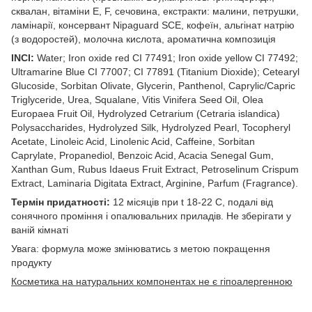
сквалан, вітаміни Е, F, сечовина, екстракти: малини, петрушки,
ламінарії, консервант Nipaguard SCE, кофеїн, альгінат натрію
(з водоростей), молочна кислота, ароматична композиція
INCI:
Water; Iron oxide red CI 77491; Iron oxide yellow CI 77492;
Ultramarine Blue CI 77007; CI 77891 (Titanium Dioxide); Cetearyl
Glucoside, Sorbitan Olivate, Glycerin, Panthenol, Caprylic/Capric
Triglyceride, Urea, Squalane, Vitis Vinifera Seed Oil, Olea
Europaea Fruit Oil, Hydrolyzed Cetrarium (Cetraria islandica)
Polysaccharides, Hydrolyzed Silk, Hydrolyzed Pearl, Tocopheryl
Acetate, Linoleic Acid, Linolenic Acid, Caffeine, Sorbitan
Caprylate, Propanediol, Benzoic Acid, Acacia Senegal Gum,
Xanthan Gum, Rubus Idaeus Fruit Extract, Petroselinum Crispum
Extract, Laminaria Digitata Extract, Arginine, Parfum (Fragrance).
Термін придатності:
12 місяців при t 18-22 С, подалі від
сонячного проміння і опалювальних приладів. Не зберігати у
ваній кімнаті
Увага: формула може змінюватись з метою покращення
продукту
Косметика на натуральних компонентах не є гіпоалергенною