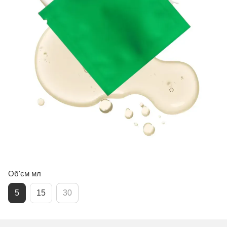
Об'єм мл
5
15
30