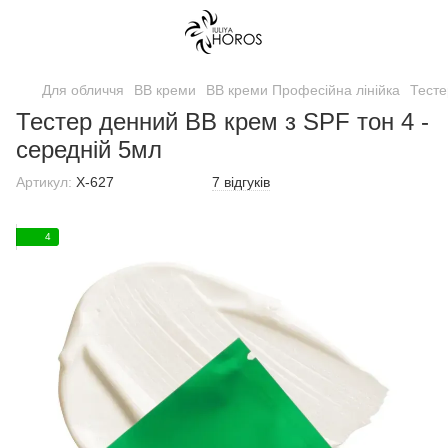
Для обличчя
ВВ креми
ВВ креми Професійна лінійка
Тесте
Тестер денний ВВ крем з SPF тон 4 -
середній 5мл
Артикул:
Х-627
7 відгуків
4