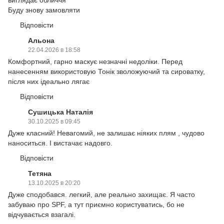
виглядає обличчя
Буду знову замовляти
Відповісти
Альона
22.04.2026 в 18:58
Комфортний, гарно маскує незначні недоліки. Перед
нанесенням використовую Тонік зволожуючий та сироватку,
після них ідеально лягає
Відповісти
Сушицька Наталія
30.10.2025 в 09:45
Дуже класний! Невагомий, не залишає ніяких плям , чудово
наноситься. І вистачає надовго.
Відповісти
Тетяна
13.10.2025 в 20:20
Дуже сподобався. легкий, але реально захищає. Я часто
забуваю про SPF, а тут приємно користуватись, бо не
відчувається взагалі.