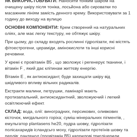
ЯК ВИКОРИСТОВУВАТИ:
Наносити тонким шаром на
очищену шкіру після тоніка, лосьйона або сироватки по
масажним лініям замість денного крему. Використовувати за 1
годину до виходу на вулицю
ОСНОВНІ КОМПОНЕНТИ:
Крем створений на натуральних
оліях, але має легку текстуру, не обтяжує шкіру.
При цьому, до складу входять рослинні гідролізати, які містять
фітоестрогени, цераміди, амінокислоти та інші корисні
речовини. ⠀
У кремі є провітамін В5 , що зволожує і регенерує тканини, і
вітамін F
,
який дає клітинам життєву енергію.
Вітамін Е , як антиоксидант, буде захищати шкіру від
шкідливого впливу вільних радикалів.
Екстракти малини, петрушки, ламінарії мають
протизапальний, антиоксидантний, зволожуючий і легкий
освітлюючий ефект.
СКЛАД:
вода, олії: виноградних, персикових, оливкових
кісточок, мигдального горіха; суміш мінеральних пігментів, ,
емульгатор plantasens he20, пудра шовку, гідролізати
полісахаридів ісландсьго моху, гідролізати протеїнів шовку та
перлів; пантенол (провітамін В5),каприлові тригліцериди,