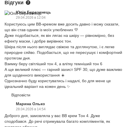
Відгуки
7
Юлія Березинець
29.04.2026 в 12:04
Користуюсь цим BB-кремом вже досить давно і можу сказати,
що він став одним із моїх улюблених 💛
Дуже подобається, як він лягає на шкіру — рівномірно, без
ефекту маски, і добре вирівнює тон.
Шкіра після нього виглядає свіжою та доглянутою, і є легке
природне сяйво. Подобається, що не пересушує і комфортний
протягом дня.
Взимку беру світліший тон 4, а влітку темніший тон 6
А ще великий плюс — гарний захист SPF 30, що дуже важливо
для щоденного використання ☀️
Однозначно буду користуватись і надалі, бо для мене це
ідеальний варіант на кожен день ✨
Відповісти
Марина Олько
28.04.2026 в 14:54
Доброго дня, замовляла у вас ВВ крем Тон 4. Дуже
сподобався. До речі отримувала багато компліментів, як