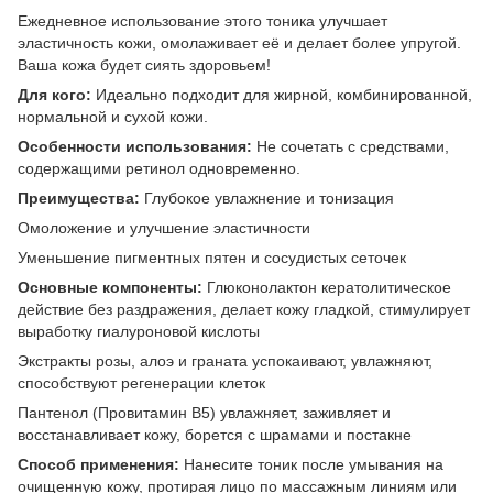
Ежедневное использование этого тоника улучшает
эластичность кожи, омолаживает её и делает более упругой.
Ваша кожа будет сиять здоровьем!
Для кого:
Идеально подходит для жирной, комбинированной,
нормальной и сухой кожи.
Особенности использования:
Не сочетать с средствами,
содержащими ретинол одновременно.
Преимущества:
Глубокое увлажнение и тонизация
Омоложение и улучшение эластичности
Уменьшение пигментных пятен и сосудистых сеточек
Основные компоненты:
Глюконолактон кератолитическое
действие без раздражения, делает кожу гладкой, стимулирует
выработку гиалуроновой кислоты
Экстракты розы, алоэ и граната успокаивают, увлажняют,
способствуют регенерации клеток
Пантенол (Провитамин В5) увлажняет, заживляет и
восстанавливает кожу, борется с шрамами и постакне
Способ применения:
Нанесите тоник после умывания на
очищенную кожу, протирая лицо по массажным линиям или