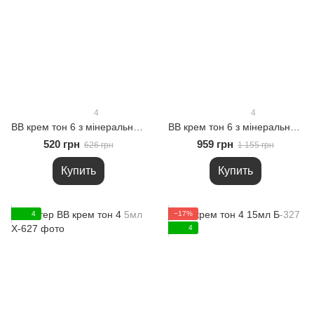
4
4
ВВ крем тон 6 з мінеральною пудрою для рівного тону шкіри 15мл
ВВ крем тон 6 з мінеральною пудрою для рівного тону шкіри 30мл
520 грн
959 грн
626 грн
1 155 грн
Купить
Купить
4
−17%
4