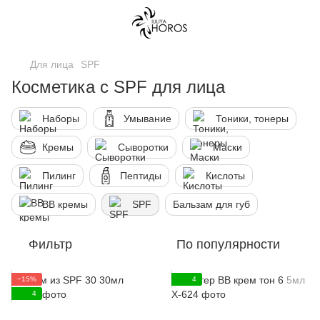
Для лица
SPF
Косметика с SPF для лица
Наборы
Умывание
Тоники, тонеры
Кремы
Сыворотки
Маски
Пилинг
Пептиды
Кислоты
ВВ кремы
SPF
Бальзам для губ
Фильтр
По популярности
−15%
4
4