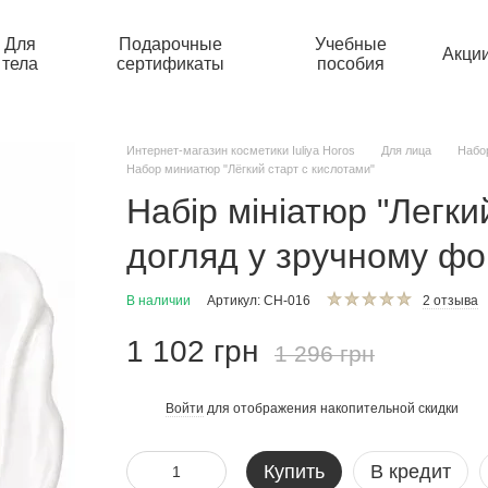
Для
Подарочные
Учебные
Акци
тела
сертификаты
пособия
Интернет-магазин косметики Iuliya Horos
Для лица
Набо
Набор миниатюр "Лёгкий старт с кислотами"
Набір мініатюр "Легки
догляд у зручному фо
В наличии
Артикул: СН-016
2 отзыва
1 102 грн
1 296 грн
Войти
для отображения накопительной скидки
%
Купить
В кредит