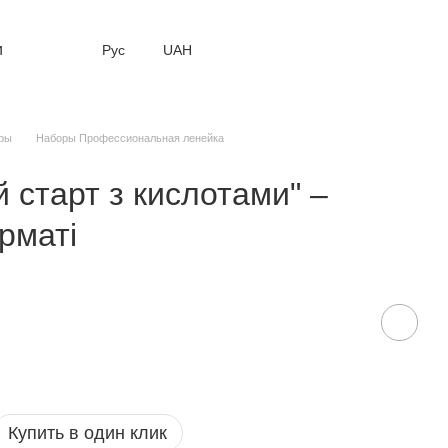
и
Рус
UAH
ры
Наборы Профессиональная ленейка
й старт з кислотами" –
рматі
Купить в один клик