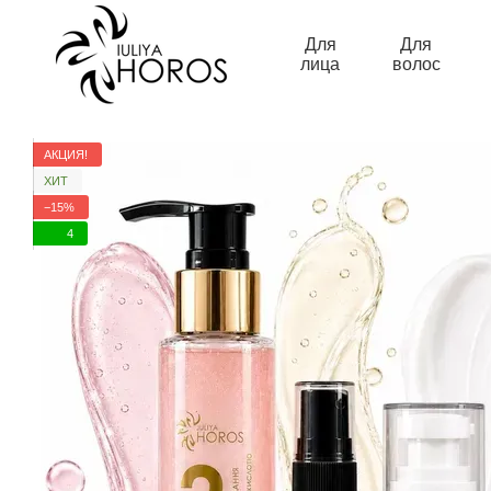
Перейти к основному контенту
Для
Для
лица
волос
АКЦИЯ!
ХИТ
−15%
4