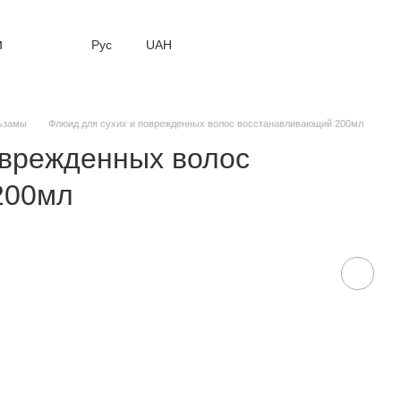
и
Рус
UAH
ьзамы
Флюид для сухих и поврежденных волос восстанавливающий 200мл
оврежденных волос
200мл