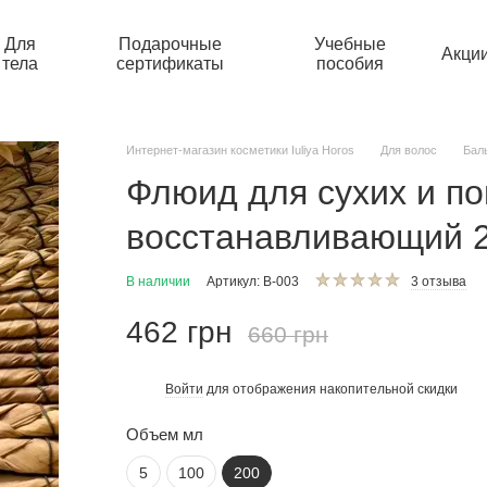
Для
Подарочные
Учебные
Акци
тела
сертификаты
пособия
Интернет-магазин косметики Iuliya Horos
Для волос
Бал
Флюид для сухих и п
восстанавливающий 
В наличии
Артикул: В-003
3 отзыва
462 грн
660 грн
Войти
для отображения накопительной скидки
%
Объем мл
5
100
200