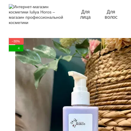
Перейти к основному контенту
Для
Для
лица
волос
−30%
4