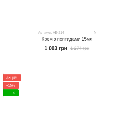
5
Артикул: АВ-214
Крем з пептидами 15мл
1 083 грн
1 274 грн
АКЦІЯ!
−15%
4