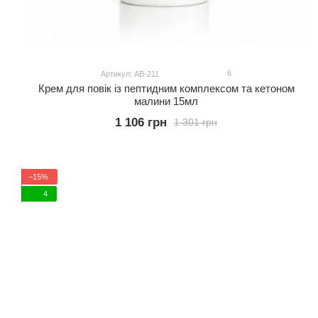
6
Артикул: АВ-211
Крем для повік із пептидним комплексом та кетоном
малини 15мл
1 106 грн
1 301 грн
−15%
4