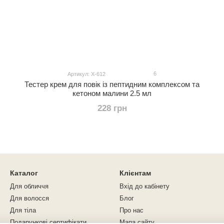
6
Артикул: Х-612
Тестер крем для повік із пептидним комплексом та
кетоном малини 2.5 мл
228 грн
Каталог
Клієнтам
Для обличчя
Вхід до кабінету
Для волосся
Блог
Для тіла
Про нас
Подарункові сертифікати
Мапа сайту