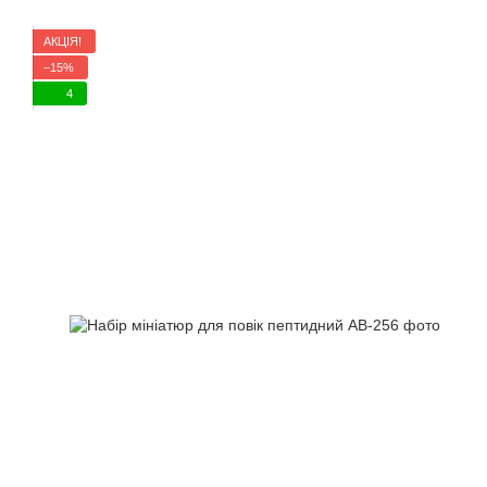
АКЦІЯ!
−15%
4