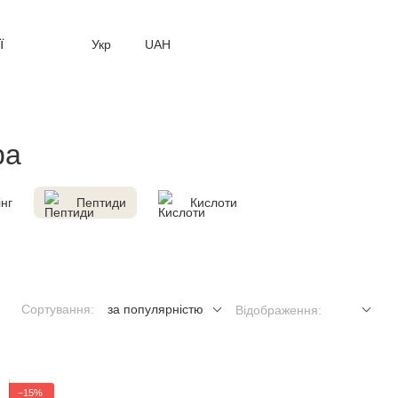
ї
Укр
UAH
ра
інг
Пептиди
Кислоти
Сортування:
за популярністю
Відображення:
−15%