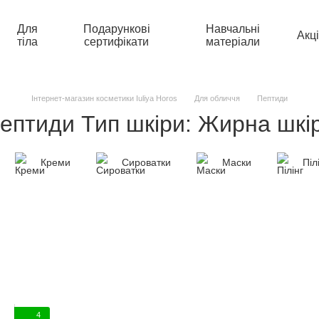
Для
Подарункові
Навчальні
Акці
тіла
сертифікати
матеріали
Інтернет-магазин косметики Iuliya Horos
Для обличчя
Пептиди
ептиди Тип шкіри: Жирна шкі
Креми
Сироватки
Маски
Піл
4