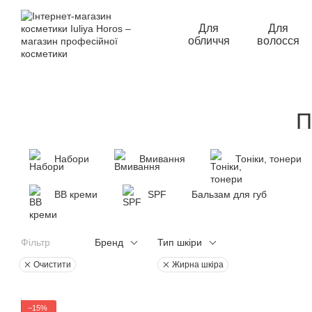
Перейти до основного контенту
Для
Для
обличчя
волосся
П
Набори
Вмивання
Тоніки, тонери
ВВ креми
SPF
Бальзам для губ
Фільтр
Бренд
Тип шкіри
Очистити
Жирна шкіра
−15%