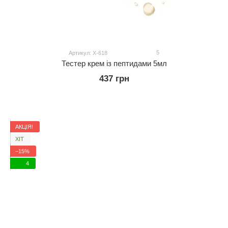
5
Артикул: Х-618
Тестер крем із пептидами 5мл
437 грн
АКЦІЯ!
ХІТ
−15%
4