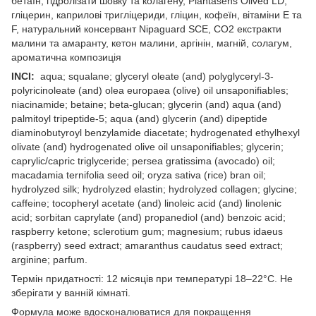
бетаїн, гідролізати шовку та колагену, Plantasens Olived LD,
гліцерин, каприлові тригліцериди, гліцин, кофеїн, вітаміни Е та
F, натуральний консервант Nipaguard SCE, СО2 екстракти
малини та амаранту, кетон малини, аргінін, магній, солагум,
ароматична композиція
INCI:
aqua; squalane; glyceryl oleate (and) polyglyceryl-3-
polyricinoleate (and) olea europaea (olive) oil unsaponifiables;
niacinamide; betaine; beta-glucan; glycerin (and) aqua (and)
palmitoyl tripeptide-5; aqua (and) glycerin (and) dipeptide
diaminobutyroyl benzylamide diacetate; hydrogenated ethylhexyl
olivate (and) hydrogenated olive oil unsaponifiables; glycerin;
caprylic/capric triglyceride; persea gratissima (avocado) oil;
macadamia ternifolia seed oil; oryza sativa (rice) bran oil;
hydrolyzed silk; hydrolyzed elastin; hydrolyzed collagen; glycine;
caffeine; tocopheryl acetate (and) linoleic acid (and) linolenic
acid; sorbitan caprylate (and) propanediol (and) benzoic acid;
raspberry ketone; sclerotium gum; magnesium; rubus idaeus
(raspberry) seed extract; amaranthus caudatus seed extract;
arginine; parfum.
Термін придатності: 12 місяців при температурі 18–22°C. Не
зберігати у ванній кімнаті.
Формула може вдосконалюватися для покращення