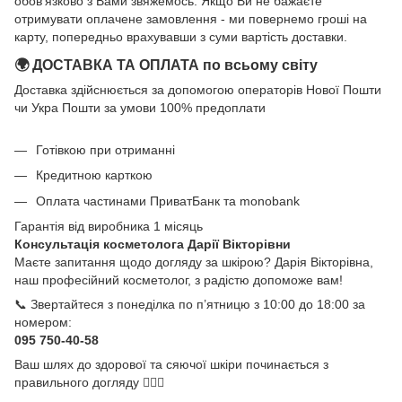
обов'язково з Вами звяжемось. Якщо Ви не бажаєте
отримувати оплачене замовлення - ми повернемо гроші на
карту, попередньо врахувавши з суми вартість доставки.
🌍 ДОСТАВКА ТА ОПЛАТА по всьому світу
Доставка здійснюється за допомогою операторів Нової Пошти
чи Укра Пошти за умови 100% предоплати
Готівкою при отриманні
Кредитною карткою
Оплата частинами ПриватБанк та monobank
Гарантія від виробника 1 місяць
Консультація косметолога Дарії Вікторівни
Маєте запитання щодо догляду за шкірою? Дарія Вікторівна,
наш професійний косметолог, з радістю допоможе вам!
📞 Звертайтеся з понеділка по п’ятницю з 10:00 до 18:00 за
номером:
095 750-40-58
Ваш шлях до здорової та сяючої шкіри починається з
правильного догляду 💆‍♀️✨