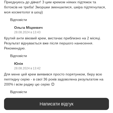
Приєднуюсь до дівчат! З цим кремом ніяких підтяжок та
ботоксів не треба! Зморшки зменшилися, шкіра підтягнулася,
моя косметолог в шоці)
Відповісти
Ольга Міцкевич
28.08.2024 в 13:43
Крутий анти віковий крем, вистачає приблизно на 2 місяці.
Результат відчувається вже після першого нанесення.
Рекомендую.
Відповісти
Юлія
28.08.2024 в 13:42
Для мене цей крем виявився просто порятунком, беру всю
пептидну серію - в свої 36 років задоволена результатом на
200% і всім раджу цю серію 😊
Відповісти
Написати відгук