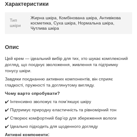
Характеристики
Жирна шкіра, Комбінована шкіра, Антивікова
Тип
косметика, Суха шкіра, Нормальна шкіра,
шкіри
Чутлива шкіра
Опис
Цей крем — ідеальний вибір для тих, хто шукає комплексний
догляд, що поєднує зволоження, живлення та підтримку
тонусу шкіри.
Завдяки поєднанню активних компонентів, він сприяє
гладкості, пружності та доглянутому вигляду.
Чому варто спробувати?
✔️ Інтенсивно зволожує та пом’якшує шкіру
✔️ Підтримує природну еластичність та рівномірний тон
✔️ Створює комфортний бар’єр для збереження вологи
✔️ Ідеально підходить для щоденного догляду
Активні компоненти: