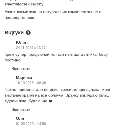
властивостей засобу
Увага: косметика на натуральних компонентах не є
гіпоалергенною.
Відгуки
5
Юлія
24.11.2025 в 13:17
Крем супер працюючий як і вся пептидна лінійка, беру
постійно
Відповісти
Марічка
16.10.2025 в 08:39
Пахне приємно, але не різко, консистенція щільна, мені
вистачає краплі на все обличчя. Зранку виглядаю більш
відпочилою. Куплю ще ❤️
Відповісти
Оля
01.09.2025 в 14:58