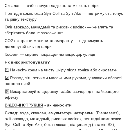
Сквалан — забезпечує гладкість та м’якість шкіри
Пептидні комплекси Syn-Coll та Syn-Ake — підтримують тонус
та рівну текстуру
Олії авокадо, макадамії та рисових висівок — живлять та
зберігають баланс зволоження
СО2 екстракти малини та амаранту — підтримують
доглянутий вигляд шкіри
Кофеїн — сприяє покращенню мікроциркуляції
Як використовувати?
1️⃣ Нанесіть крем на чисту шкіру після тоніка або сироватки
2️⃣ Розподіліть легкими масажними рухами, уникаючи області
навколо очей
3️⃣ Використовуйте щоранку та/або ввечері для найкращого
ефекту
ВІДЕО-ІНСТРУКЦІЯ
- як наносити
Склад:
вода, сквалан, емульгатори натуральні (Plantasens),
олії авокадо, макадамії, рисових висівок, пептидні комплекси
Syn-Coll та Syn-Ake, бета-глюкан, ніацинамід (вітамін B3),