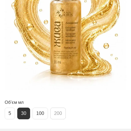
Об'єм мл
5
30
100
200