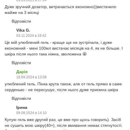
Дуже зручний дозатор, витрачається економно))вистачило
майже на 3 місяці
Відповісти
Vika G.
03.11.2024 в 18:42
Це мій улюблений гель - краще ще не зустрічала, і дуже
економний - мені 100мл вистачає місяців на 4, як не більше. І
шкіра після нього така ніжна, зволожена 🤩
Відповісти
Дарія
18.09.2024 в 13:08
улюблений гель. Пінка крута також, але от гель прямо в саме
серденько - не пересушує, після нього дуже приємна шкіра
Відповісти
Ірина
09.08.2024 в 14:10
Купую гель вже другий раз, це вже про щось говорить). Засіб
не сушить мою шкіру(40+), після вмивання немає стягнутості.