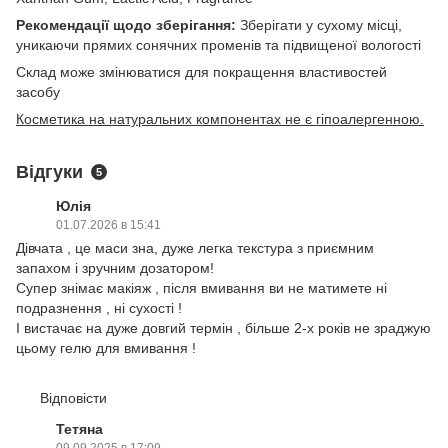
Рекомендації щодо зберігання:
Зберігати у сухому місці,
уникаючи прямих сонячних променів та підвищеної вологості
Склад може змінюватися для покращення властивостей
засобу
Косметика на натуральних компонентах не є гіпоалергенною.
Відгуки
5
Юлія
01.07.2026 в 15:41
Дівчата , це маси зна, дуже легка текстура з приємним
запахом і зручним дозатором!
Супер знімає макіяж , після вмивання ви не матимете ні
подразнення , ні сухості !
І вистачає на дуже довгий термін , більше 2-х років не зраджую
цьому гелю для вмивання !
Відповісти
Тетяна
09.09.2025 в 17:09