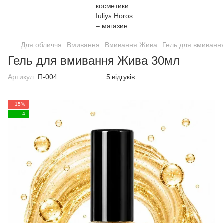
Для обличчя
Вмивання
Вмивання Жива
Гель для вмиванн
Гель для вмивання Жива 30мл
Артикул:
П-004
5 відгуків
−15%
4