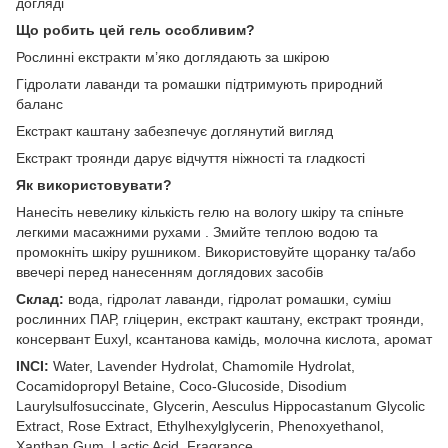
догляді
Що робить цей гель особливим?
Рослинні екстракти м’яко доглядають за шкірою
Гідролати лаванди та ромашки підтримують природний
баланс
Екстракт каштану забезпечує доглянутий вигляд
Екстракт троянди дарує відчуття ніжності та гладкості
Як використовувати?
Нанесіть невелику кількість гелю на вологу шкіру та спіньте
легкими масажними рухами . Змийте теплою водою та
промокніть шкіру рушником. Використовуйте щоранку та/або
ввечері перед нанесенням доглядових засобів
Склад:
вода, гідролат лаванди, гідролат ромашки, суміш
рослинних ПАР, гліцерин, екстракт каштану, екстракт троянди,
консервант Euxyl, ксантанова камідь, молочна кислота, аромат
INCI:
Water, Lavender Hydrolat, Chamomile Hydrolat,
Cocamidopropyl Betaine, Coco-Glucoside, Disodium
Laurylsulfosuccinate, Glycerin, Aesculus Hippocastanum Glycolic
Extract, Rose Extract, Ethylhexylglycerin, Phenoxyethanol,
Xanthan Gum, Lactic Acid, Fragrance