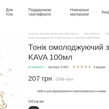
Для
Подарункові
Навчальні
Акці
тіла
сертифікати
матеріали
Інтернет-магазин косметики Iuliya Horos
Для обличчя
То
Тонік омолоджуючий з пантенолом та магнієм KAVA 100мл
Тонік омолоджуючий з
KAVA 100мл
В наявності
Артикул: К-002
4 відгуки
207 грн
296 грн
Увійти
для відображення накопичувальної знижки
%
Об'єм мл