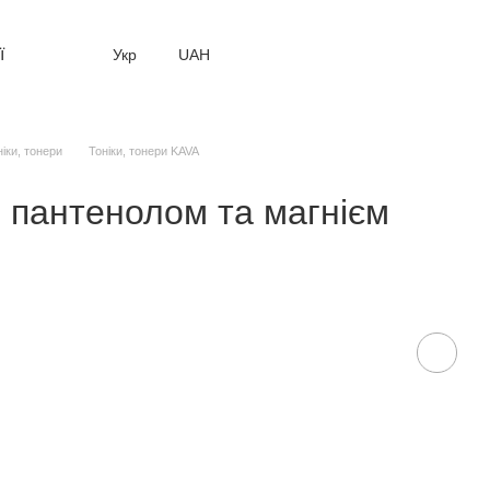
ї
Укр
UAH
ніки, тонери
Тоніки, тонери KAVA
 пантенолом та магнієм