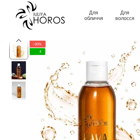
Перейти до основного контенту
Для
Для
обличчя
волосся
−30%
4