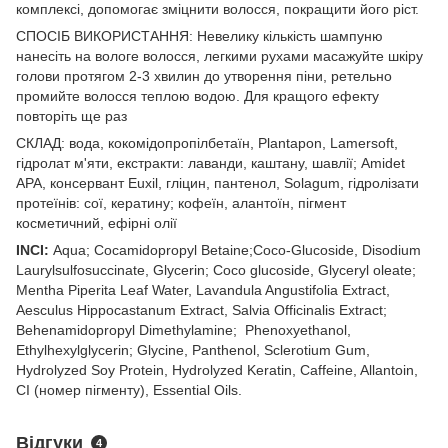
комплексі, допомогає зміцнити волосся, покращити його ріст.
СПОСІБ ВИКОРИСТАННЯ: Невелику кількість шампуню
нанесіть на вологе волосся, легкими рухами масажуйте шкіру
голови протягом 2-3 хвилин до утворення піни, ретельно
промийте волосся теплою водою. Для кращого ефекту
повторіть ще раз
СКЛАД: вода, кокомідопропілбетаїн, Plantapon, Lamersoft,
гідролат м'яти, екстракти: лаванди, каштану, шавлії; Amidet
APA, консервант Euxil, гліцин, пантенол, Solagum, гідролізати
протеїнів: сої, кератину; кофеїн, алантоїн, пігмент
косметичний, ефірні олії
INCI:
Aqua; Cocamidopropyl Betaine;Coco-Glucoside, Disodium
Laurylsulfosuccinate, Glycerin; Coco glucoside, Glyceryl oleate;
Mentha Piperita Leaf Water, Lavandula Angustifolia Extract,
Aesculus Hippocastanum Extract, Salvia Officinalis Extract;
Behenamidopropyl Dimethylamine; Phenoxyethanol,
Ethylhexylglycerin; Glycine, Panthenol, Sclerotium Gum,
Hydrolyzed Soy Protein, Hydrolyzed Keratin, Caffeine, Allantoin,
CI (номер пігменту), Essential Oils.
Відгуки
4