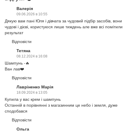
Валерія
09.06.2026 в 10:55
Дякую вам пані Юля і дівчата за чудовий підбір засобів, вони
чудові і дієві, користуюся лише тиждень але вже всі помітили
результат
Відповісти
Тетяна
08.12.2024 в 16:08
Шампунь -🔥
Ван лав❤️
Відповісти
Лавріненко Марія
18.09.2024 в 13:05
Купила у вас крем і шампунь
Останній в порівнянні з магазинним це небо і земля, дуже
сподобався
Відповісти
Ольга