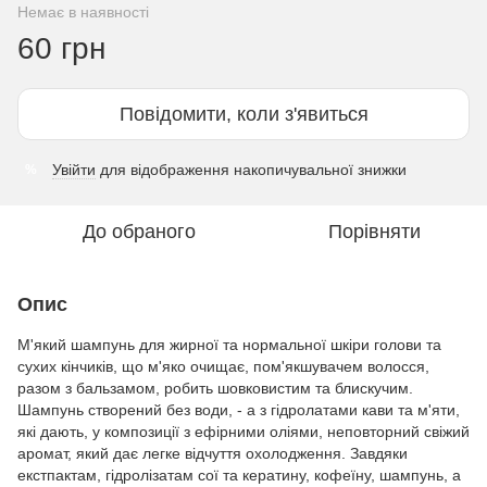
Немає в наявності
60 грн
Повідомити, коли з'явиться
Увійти
для відображення накопичувальної знижки
%
До обраного
Порівняти
Опис
М'який шампунь для жирної та нормальної шкіри голови та
сухих кінчиків, що м'яко очищає, пом'якшувачем волосся,
разом з бальзамом, робить шовковистим та блискучим.
Шампунь створений без води, - а з гідролатами кави та м'яти,
які дають, у композиції з ефірними оліями, неповторний свіжий
аромат, який дає легке відчуття охолодження. Завдяки
екстпактам, гідролізатам сої та кератину, кофеїну, шампунь, а