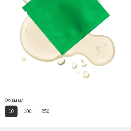
Об'єм мл
10
100
250