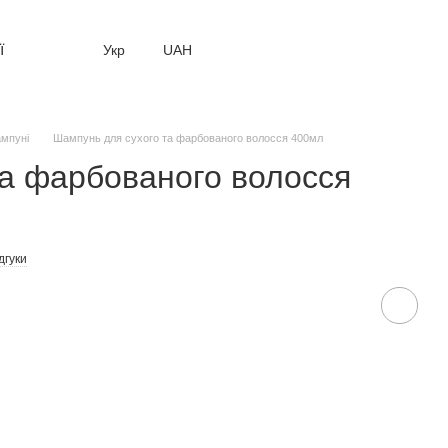
ї
Укр
UAH
мпуні
Шампунь для сухого та фарбованого волосся 400мл
та фарбованого волосся
дгуки