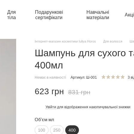
Для
Подарункові
Навчальні
Акці
тіла
сертифікати
матеріали
Інтернет-магазин косметики Iuliya Horos
Для волосся
Ша
Шампунь для сухого 
400мл
Немає в наявності
Артикул: Ш-001
3 ві
623 грн
831 грн
Увійти
для відображення накопичувальної знижки
%
Об'єм мл
100
250
400