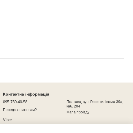
Контактна інформація
095 750-40-58
Полтава, вул. Решетилівська 39а,
каб. 204
Передзвонити вам?
Мапа проїзду
Viber
Telegram