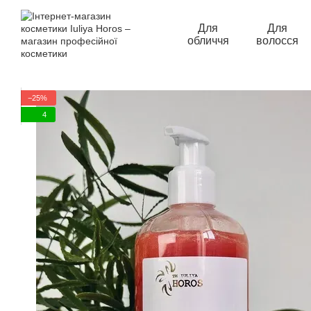
Перейти до основного контенту
Для
Для
обличчя
волосся
−25%
4