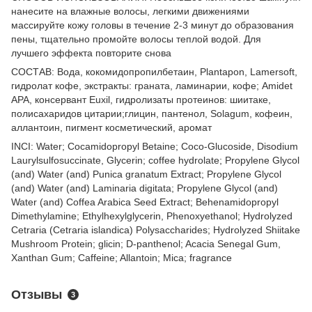
нанесите на влажные волосы, легкими движениями
массируйте кожу головы в течение 2-3 минут до образования
пены, тщательно промойте волосы теплой водой. Для
лучшего эффекта повторите снова
СОСТАВ: Вода, кокомидопропилбетаин, Plantapon, Lamersoft,
гидролат кофе, экстракты: граната, ламинарии, кофе; Amidet
APA, консервант Euxil, гидролизаты протеинов: шиитаке,
полисахаридов цитарии;глицин, пантенол, Solagum, кофеин,
аллантоин, пигмент косметический, аромат
INCI: Water; Cocamidopropyl Betaine; Coco-Glucoside, Disodium
Laurylsulfosuccinate, Glycerin; coffee hydrolate; Propylene Glycol
(and) Water (and) Punica granatum Extract; Propylene Glycol
(and) Water (and) Laminaria digitata; Propylene Glycol (and)
Water (and) Coffea Arabica Seed Extract; Behenamidopropyl
Dimethylamine; Ethylhexylglycerin, Phenoxyethanol; Hydrolyzed
Cetraria (Cetraria islandica) Polysaccharides; Hydrolyzed Shiitake
Mushroom Protein; glicin; D-panthenol; Acacia Senegal Gum,
Xanthan Gum; Caffeine; Allantoin; Mica; fragrance
Отзывы
3