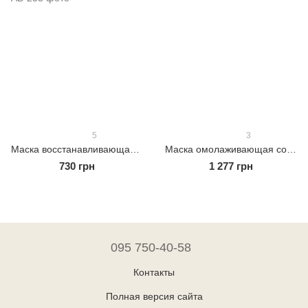
5
3
Маска восстанавливающая питательная Жива 30мл
Маска омолаживающая со сферами филлерами 30мл
730 грн
1 277 грн
095 750-40-58
Контакты
Полная версия сайта