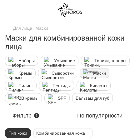
Для лица
Маски
Маски для комбинированной кожи
лица
Наборы
Умывание
Тоники, тонеры
Кремы
Сыворотки
Маски
Пилинг
Пептиды
Кислоты
ВВ кремы
SPF
Бальзам для губ
Фильтр
По популярности
1
Тип кожи
Комбинированная кожа