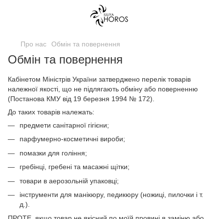
Про нас
Обмін та повернення
Обмін та повернення
Кабінетом Міністрів України затверджено перелік товарів
належної якості, що не підлягають обміну або поверненню
(Постанова КМУ від 19 березня 1994 № 172).
До таких товарів належать:
предмети санітарної гігієни;
парфумерно-косметичні вироби;
помазки для гоління;
гребінці, гребені та масажні щітки;
товари в аерозольній упаковці;
інструменти для манікюру, педикюру (ножиці, пилочки і т.
д.).
ПРОТЕ, якщо товар не якісний по моїй провині я заміню або