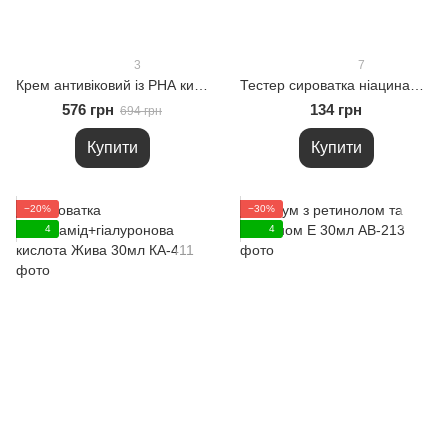
3
7
Крем антивіковий із РНА кислотою, рутином та вітамінами 15мл
Тестер сироватка ніацинамід+гіалуронова кислота Жива 5мл
576 грн
134 грн
694 грн
Купити
Купити
−20%
−30%
4
4