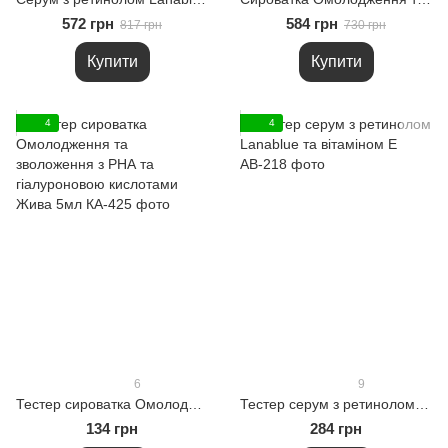
572 грн
584 грн
817 грн
730 грн
Купити
Купити
4
4
6
9
Тестер сироватка Омолодження та зволоження з РНА та гіалуроновою кислотами Жива 5мл
Тестер серум з ретинолом Lanablue та вітаміном Е
134 грн
284 грн