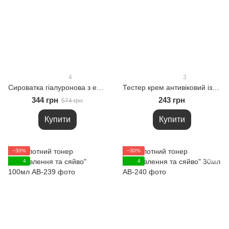
4
3
Сироватка гіалуронова з еластином та колагеном для пружності шкіри KAVA 30мл
Тестер крем антивіковий із РНА кислотою, рутином та вітамінами 5мл
344 грн
243 грн
574 грн
Купити
Купити
−30%
−30%
4
4