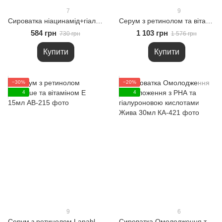
7
9
Сироватка ніацинамід+гіалуронова кислота Жива 30мл
Серум з ретинолом та вітаміном Е 30мл
584 грн
1 103 грн
730 грн
1 576 грн
Купити
Купити
−30%
−20%
4
4
9
6
Серум з ретинолом Lanablue та вітаміном Е 15мл
Сироватка Омолодження та зволоження з РНА та гіалуроновою кислотами Жива 30мл