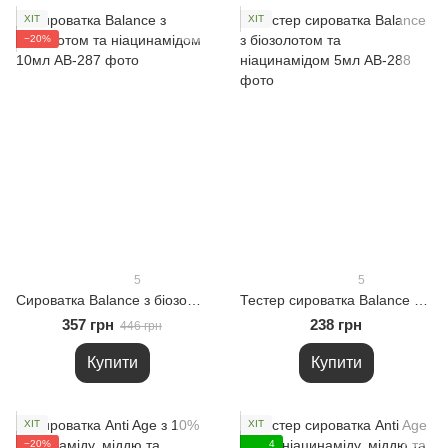
ХІТ
ХІТ
−20%
5
5
Сироватка Balance з біозолотом та ніацинамідом 10мл
Тестер сироватка Balance з біозолотом та ніацинамідом 5мл
357 грн
238 грн
446 грн
Купити
Купити
ХІТ
ХІТ
−20%
4