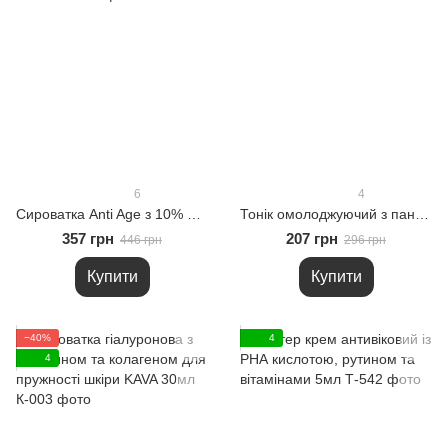
6
4
Сироватка Anti Age з 10% ніацинаміду, міддю та гіалуроновою кислотою 10мл
Тонік омолоджуючий з пантенолом та магнієм KAVA 100мл
357 грн
207 грн
446 грн
296 грн
Купити
Купити
−40%
4
4