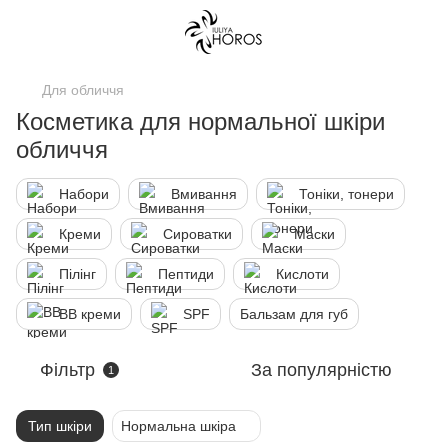
Для обличчя
Косметика для нормальної шкіри
обличчя
Набори
Вмивання
Тоніки, тонери
Креми
Сироватки
Маски
Пілінг
Пептиди
Кислоти
ВВ креми
SPF
Бальзам для губ
Фільтр
За популярністю
1
Тип шкіри
Нормальна шкіра