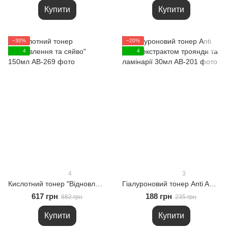
Купити
Купити
−30%
−20%
4
4
4
3
Кислотний тонер "Відновлення та сяйво" 150мл
Гіалуроновий тонер Anti Age з екстрактом троянди та ламінарії 30мл
617 грн
188 грн
882 грн
235 грн
Купити
Купити