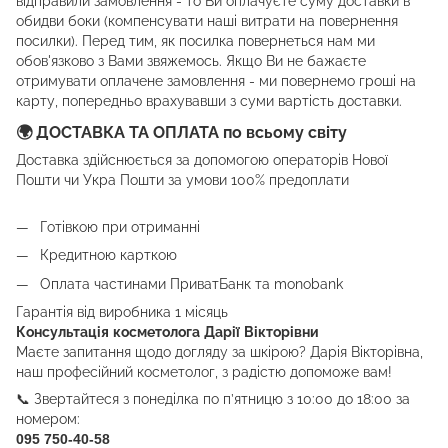
відправили замовлення - то Ви оплачуєте суму доставки в
обидви боки (компенсувати наші витрати на повернення
посилки). Перед тим, як посилка повернеться нам ми
обов'язково з Вами звяжемось. Якщо Ви не бажаєте
отримувати оплачене замовлення - ми повернемо гроші на
карту, попередньо врахувавши з суми вартість доставки.
🌍 ДОСТАВКА ТА ОПЛАТА по всьому світу
Доставка здійснюється за допомогою операторів Нової
Пошти чи Укра Пошти за умови 100% предоплати
Готівкою при отриманні
Кредитною карткою
Оплата частинами ПриватБанк та monobank
Гарантія від виробника 1 місяць
Консультація косметолога Дарії Вікторівни
Маєте запитання щодо догляду за шкірою? Дарія Вікторівна,
наш професійний косметолог, з радістю допоможе вам!
📞 Звертайтеся з понеділка по п’ятницю з 10:00 до 18:00 за
номером:
095 750-40-58