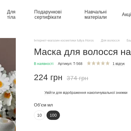
Для
Подарункові
Навчальні
Акці
тіла
сертифікати
матеріали
Інтернет-магазин косметики Iuliya Horos
Для волосся
Ба
Маска для волосся на
В наявності
Артикул: Т-568
1 відгук
224 грн
374 грн
Увійти
для відображення накопичувальної знижки
%
Об'єм мл
10
100