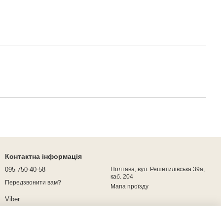
Контактна інформація
095 750-40-58
Полтава, вул. Решетилівська 39а,
каб. 204
Передзвонити вам?
Мапа проїзду
Viber
Telegram