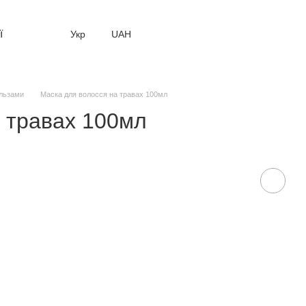
ї
Укр
UAH
льзами
Маска для волосся на травах 100мл
 травах 100мл