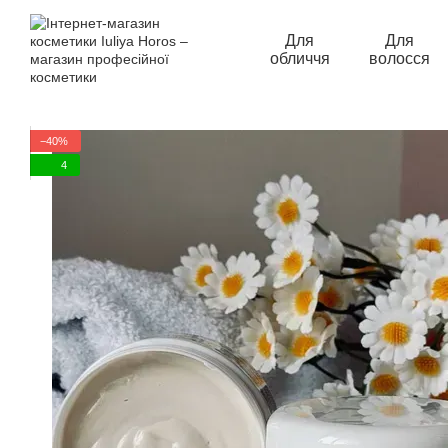
Перейти до основного контенту
Для
Для
обличчя
волосся
−40%
4