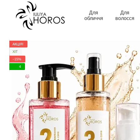
Перейти до основного контенту
Для
Для
обличчя
волосся
АКЦІЯ!
ХІТ
−15%
4