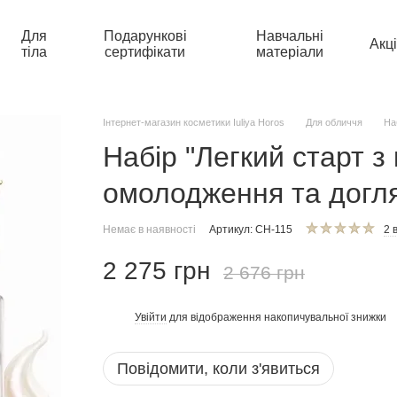
Для
Подарункові
Навчальні
Акці
тіла
сертифікати
матеріали
Інтернет-магазин косметики Iuliya Horos
Для обличчя
На
Набір "Легкий старт з
омолодження та догл
Немає в наявності
Артикул: СН-115
2 
2 275 грн
2 676 грн
Увійти
для відображення накопичувальної знижки
%
Повідомити, коли з'явиться