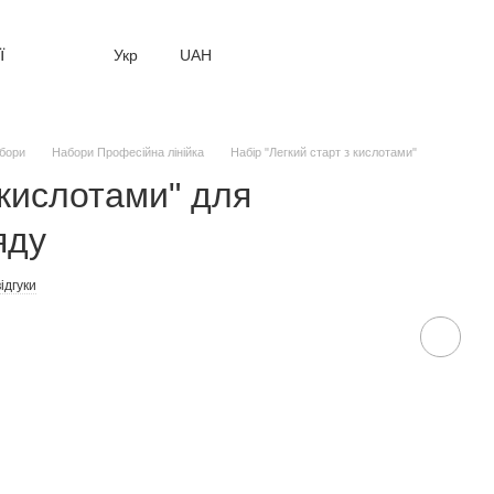
ї
Укр
UAH
бори
Набори Професійна лінійка
Набір "Легкий старт з кислотами"
 кислотами" для
яду
відгуки